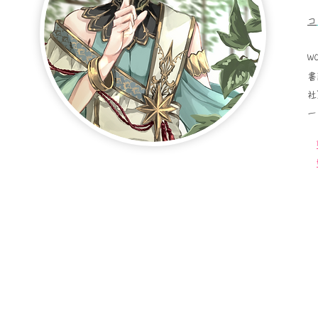
​
W
書
社
ー